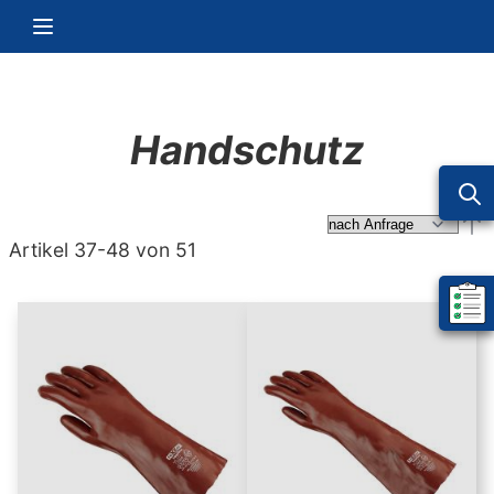
Zum Inhalt springen
Navigation umschalten
Handschutz
Abs
Artikel
37
-
48
von
51
Mein 