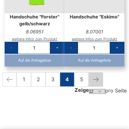
Handschuhe "Forster"
Handschuhe "Eskimo"
gelb/schwarz
8.06951
8.07001
weitere Infos zum Produkt
weitere Infos zum Produkt
-
+
-
+
Auf die Anfrageliste
Auf die Anfrageliste
1
2
3
4
5
Seite
Seite
Zurück
Seite
Seite
Seite
Sie lesen gerade die Sei
Seite
Seite
Weiter
Zeige
pro Seite