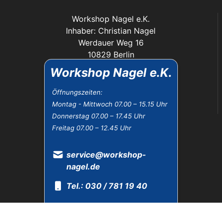
Workshop Nagel e.K.
Inhaber: Christian Nagel
Werdauer Weg 16
10829 Berlin
Workshop Nagel e.K.
service@workshop-nagel.de
Tel.: 030 / 781 19 40
Öffnungszeiten:
Fax: 030 / 784 30 40
Montag - Mittwoch 07.00 – 15.15 Uhr
Donnerstag 07.00 – 17.45 Uhr
Das Unternehmen:
Freitag 07.00 – 12.45 Uhr
Öffnungszeiten
service@workshop-
Datenschutz
nagel.de
Impressum
Widerrufsbelehrung
Tel.: 030 / 781 19 40
AGB
Öffnungszeiten