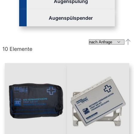
Augenspülung
Augenspülspender
Abs
10
Elemente