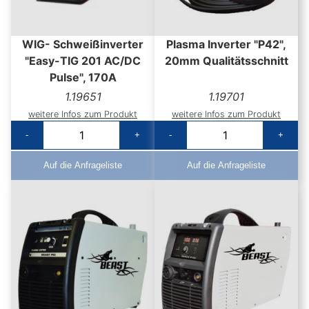
WIG- Schweißinverter
Plasma Inverter "P42",
"Easy-TIG 201 AC/DC
20mm Qualitätsschnitt
Pulse", 170A
1.19651
1.19701
weitere Infos zum Produkt
weitere Infos zum Produkt
-
+
-
+
Auf die Anfrageliste
Auf die Anfrageliste