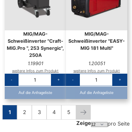
MIG/MAG-
MIG/MAG-
Schweißinverter "Craft-
Schweißinverter "EASY-
MIG.Pro ", 253 Synergic",
MIG 181 Multi"
250A
1.19901
1.20051
weitere Infos zum Produkt
weitere Infos zum Produkt
-
+
-
+
Auf die Anfrageliste
Auf die Anfrageliste
1
2
3
4
5
Seite
Sie lesen gerade die Seite
Seite
Seite
Seite
Seite
Seite
Weiter
Zeige
pro Seite