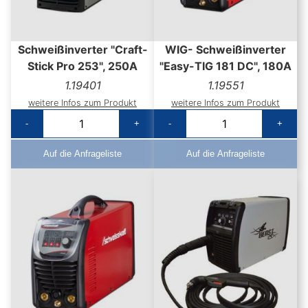
Schweißinverter "Craft-
WIG- Schweißinverter
Stick Pro 253", 250A
"Easy-TIG 181 DC", 180A
1.19401
1.19551
weitere Infos zum Produkt
weitere Infos zum Produkt
-
+
-
+
Auf die Anfrageliste
Auf die Anfrageliste