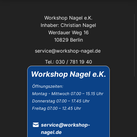
Workshop Nagel e.K.
Inhaber: Christian Nagel
Werdauer Weg 16
10829 Berlin
service@workshop-nagel.de
Tel.: 030 / 781 19 40
Fax: 030 / 784 30 40
Workshop Nagel e.K.
Das Unternehmen:
Öffnungszeiten:
Montag - Mittwoch 07.00 – 15.15 Uhr
Öffnungszeiten
Donnerstag 07.00 – 17.45 Uhr
Datenschutz
Freitag 07.00 – 12.45 Uhr
Impressum
Widerrufsbelehrung
AGB
service@workshop-
nagel.de