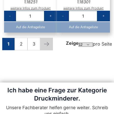
1.18251
1.18301
weitere Infos zum Produkt
weitere Infos zum Produkt
-
+
-
+
Auf die Anfrageliste
Auf die Anfrageliste
Zeige
1
2
3
pro Seite
Seite
Sie lesen gerade die Seite
Seite
Seite
Seite
Weiter
Ich habe eine Frage zur Kategorie
Druckminderer.
Unsere Fachberater helfen gerne weiter. Schreib
uns einfach.