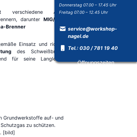
Donnerstag 07.00 – 17.45 Uhr
t verschiedene Arten von
Freitag 07.00 – 12.45 Uhr
rennern, darunter
MIG/MAG-, WIG-
ma-Brenner
service@workshop-
nagel.de
gemäße Einsatz und richtige
Pflege
Tel.: 030 / 781 19 40
tung
des Schweißbrenners sind
dend für seine Langlebigkeit und
Öffnungszeiten
en Grundwerkstoffe auf- und
 Schutzgas zu schützen.
 [bild]