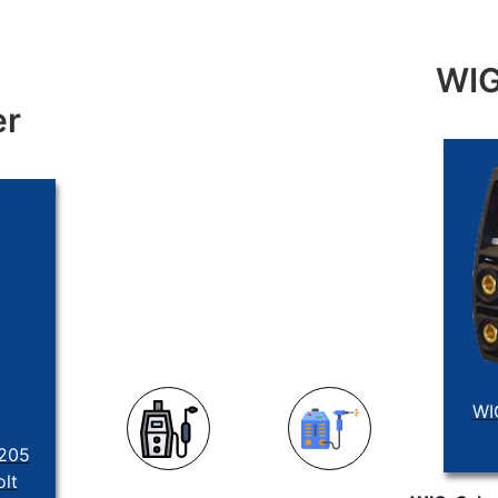
WIG
er
WI
 205
lt