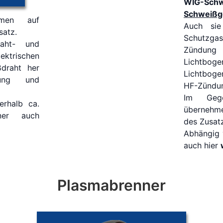
WIG-Schw
Schweißg
en auf
Auch sie
satz.
Schutzgas
aht- und
Zündung
ektrischen
Lichtboge
draht her
Lichtboge
ung und
HF-Zündun
Im Ge
erhalb ca.
übernehm
ner auch
des Zusat
Abhängig 
auch hier
Plasmabrenner