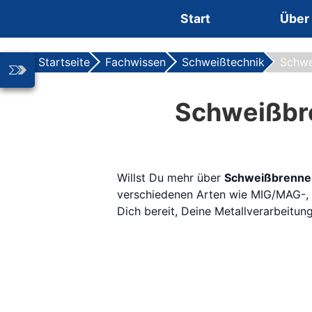
Zum Inhalt springen
Start
Über
Startseite
Fachwissen
Schweißtechnik
Schwe
Schweißbre
Willst Du mehr über
Schweißbrenne
verschiedenen Arten wie MIG/MAG-, 
Dich bereit, Deine Metallverarbeitun