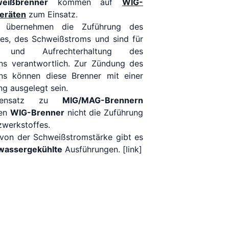
eißbrenner
kommen auf
WIG-
eräten
zum Einsatz.
 übernehmen die Zuführung des
es, des Schweißstroms und sind für
 und Aufrechterhaltung des
ns verantwortlich. Zur Zündung des
ns können diese Brenner mit einer
g ausgelegt sein.
gensatz zu
MIG/MAG-Brennern
en
WIG-Brenner
nicht die Zuführung
zwerkstoffes.
von der Schweißstromstärke gibt es
wassergekühlte
Ausführungen. [link]