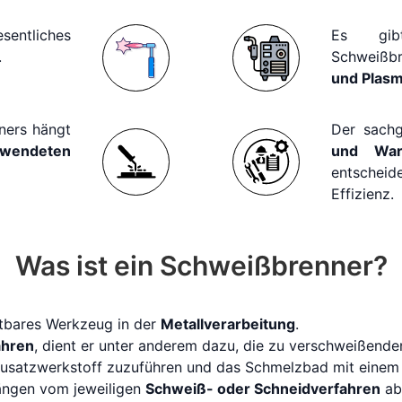
ntliches
Es gib
.
Schweißb
und Plas
ners hängt
Der sach
endeten
und War
entschei
Effizienz.
Was ist ein Schweißbrenner?
htbares Werkzeug in der
Metallverarbeitung
.
ahren
, dient er unter anderem dazu, die zu verschweißend
Zusatzwerkstoff zuzuführen und das Schmelzbad mit einem
hängen vom jeweiligen
Schweiß- oder Schneidverfahren
ab.