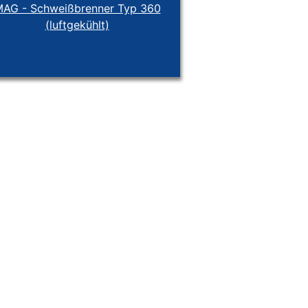
AG - Schweißbrenner Typ 360
(luftgekühlt)