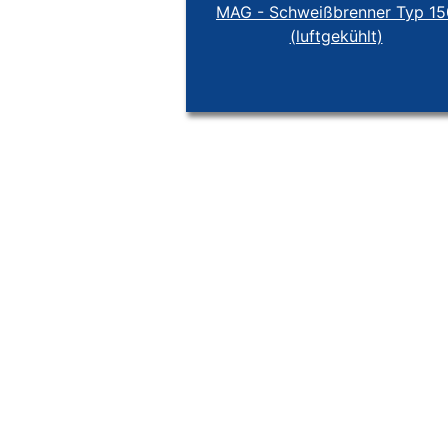
MAG - Schweißbrenner Typ 15
(luftgekühlt)