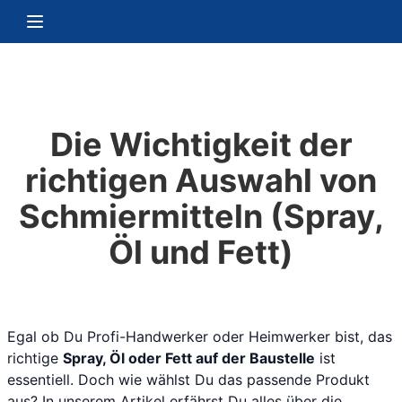
Zum Inhalt springen
Navigation umschalten
Die Wichtigkeit der
richtigen Auswahl von
Schmiermitteln (Spray,
Öl und Fett)
Egal ob Du Profi-Handwerker oder Heimwerker bist, das
richtige
Spray, Öl oder Fett auf der Baustelle
ist
essentiell. Doch wie wählst Du das passende Produkt
aus? In unserem Artikel erfährst Du alles über die