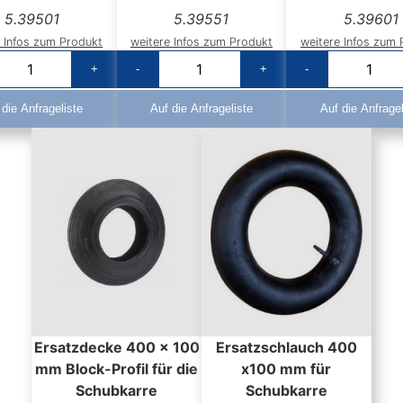
5.39501
5.39551
5.39601
e Infos zum Produkt
weitere Infos zum Produkt
weitere Infos zum 
+
-
+
-
 die Anfrageliste
Auf die Anfrageliste
Auf die Anfragel
Ersatzdecke 400 x 100
Ersatzschlauch 400
mm Block-Profil für die
x100 mm für
Schubkarre
Schubkarre