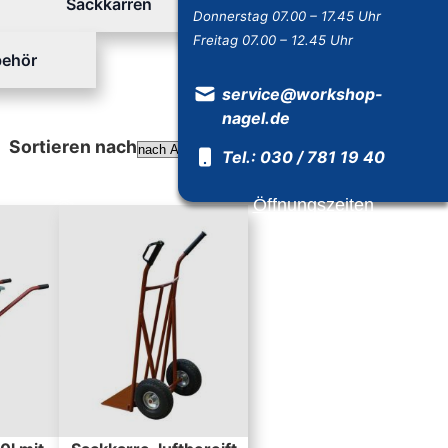
Sackkarren
Donnerstag 07.00 – 17.45 Uhr
Freitag 07.00 – 12.45 Uhr
behör
service@workshop-
nagel.de
Sortieren nach
Tel.: 030 / 781 19 40
Absteigend sortieren
Öffnungszeiten