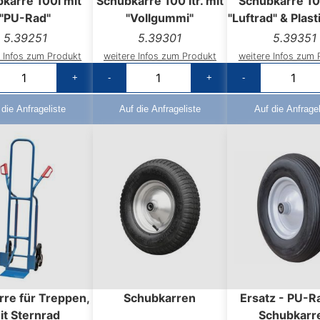
karre 100l mit
Schubkarre 100 ltr. mit
Schubkarre 10
"PU-Rad"
"Vollgummi"
"Luftrad" & Plas
5.39251
5.39301
5.39351
e Infos zum Produkt
weitere Infos zum Produkt
weitere Infos zum 
+
-
+
-
 die Anfrageliste
Auf die Anfrageliste
Auf die Anfragel
rre für Treppen,
Schubkarren
Ersatz - PU-R
it Sternrad
Schubkarr