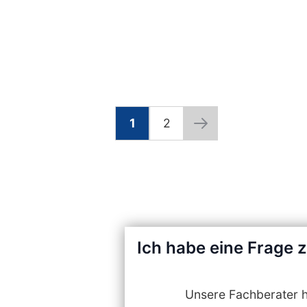
1
2
Seite
Sie lesen gerade die Seite
Seite
Seite
Weiter
Ich habe eine Frage 
Unsere Fachberater he