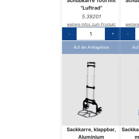
Schubkarre 100l mit
Schub
"Luftrad"
5.39201
weitere Infos zum Produkt
weiter
-
+
-
Auf die Anfrageliste
Auf
Sackkarre, klappbar,
Sackka
Aluminium
m