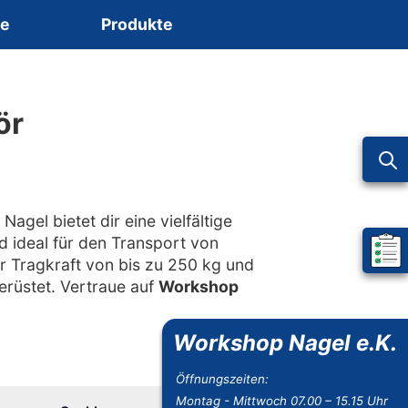
ce
Produkte
ör
agel bietet dir eine vielfältige
d ideal für den Transport von
Mein 
r Tragkraft von bis zu 250 kg und
erüstet. Vertraue auf
Workshop
Workshop Nagel e.K.
Öffnungszeiten:
Montag - Mittwoch 07.00 – 15.15 Uhr