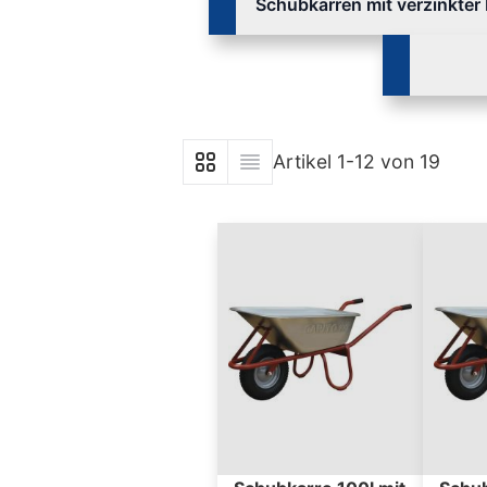
Schubkarren mit verzinkter
Artikel
1
-
12
von
19
Anzeigen als
Liste
Liste