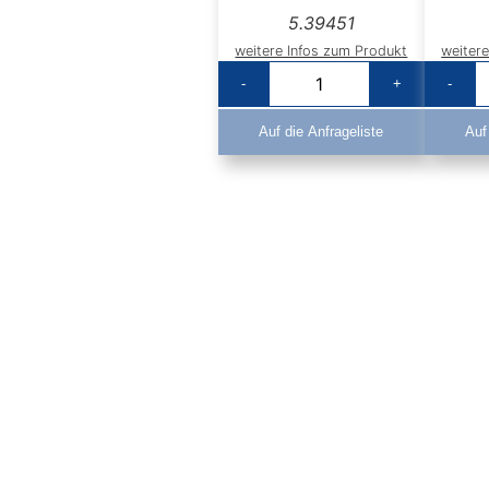
5.39451
weitere Infos zum Produkt
weiter
-
+
-
Auf die Anfrageliste
Auf