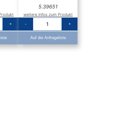
5.39651
Produkt
weitere Infos zum Produkt
+
-
+
iste
Auf die Anfrageliste