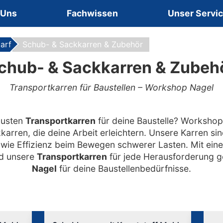
 Uns
Fachwissen
Unser Servi
arf
Schub- & Sackkarren & Zubehör
chub- & Sackkarren & Zubeh
Transportkarren für Baustellen – Workshop Nagel
busten
Transportkarren
für deine Baustelle? Workshop N
rren, die deine Arbeit erleichtern. Unsere Karren sin
owie Effizienz beim Bewegen schwerer Lasten. Mit eine
nd unsere
Transportkarren
für jede Herausforderung g
Nagel
für deine Baustellenbedürfnisse.