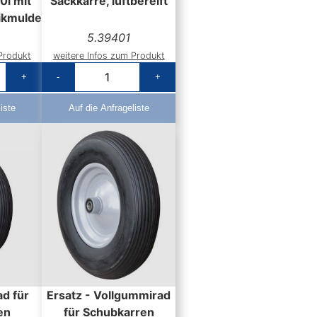
0l mit
Sackkarre, luftbereift
tikmulde
5.39401
Produkt
weitere Infos zum Produkt
+
-
+
iste
Auf die Anfrageliste
ad für
Ersatz - Vollgummirad
en
für Schubkarren