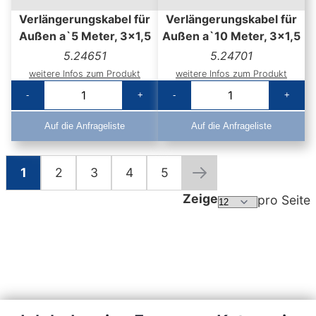
Verlängerungskabel für
Verlängerungskabel für
Außen a`5 Meter, 3x1,5
Außen a`10 Meter, 3x1,5
5.24651
5.24701
weitere Infos zum Produkt
weitere Infos zum Produkt
-
+
-
+
Auf die Anfrageliste
Auf die Anfrageliste
1
2
3
4
5
Seite
Sie lesen gerade die Seite
Seite
Seite
Seite
Seite
Seite
Weiter
Zeige
pro Seite