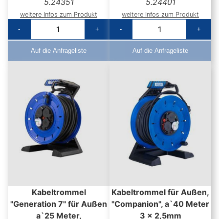
5.24351
5.24401
weitere Infos zum Produkt
weitere Infos zum Produkt
-
+
-
+
Auf die Anfrageliste
Auf die Anfrageliste
Kabeltrommel
Kabeltrommel für Außen,
"Generation 7" für Außen
"Companion", a`40 Meter
a`25 Meter,
3 x 2,5mm