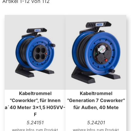
Abs
Artikel
1
-
12
von
112
Kabeltrommel
Kabeltrommel
"Coworkler", für Innen
"Generation 7 Coworker"
a`40 Meter 3x1,5 H05VV-
für Außen, 40 Mete
F
5.24151
5.24201
weitere Infos zum Produkt
weitere Infos zum Produkt