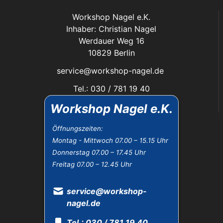
Workshop Nagel e.K.
Inhaber: Christian Nagel
Werdauer Weg 16
10829 Berlin
service@workshop-nagel.de
Tel.: 030 / 781 19 40
Fax: 030 / 784 30 40
Workshop Nagel e.K.
Das Unternehmen:
Öffnungszeiten:
Montag - Mittwoch 07.00 – 15.15 Uhr
Öffnungszeiten
Donnerstag 07.00 – 17.45 Uhr
Datenschutz
Freitag 07.00 – 12.45 Uhr
Impressum
Widerrufsbelehrung
AGB
service@workshop-
nagel.de
Tel.: 030 / 781 19 40