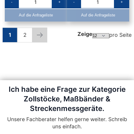
-
+
-
+
Auf die Anfrageliste
Auf die Anfrageliste
Zeige
1
2
pro Seite
Seite
Sie lesen gerade die Seite
Seite
Seite
Weiter
Ich habe eine Frage zur Kategorie
Zollstöcke, Maßbänder &
Streckenmessgeräte.
Unsere Fachberater helfen gerne weiter. Schreib
uns einfach.