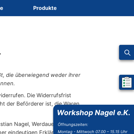
ce
Produkte
r
ßt, die überwiegend weder ihrer
önnen.
Mein 
errufen. Die Widerrufsfrist
ht der Beförderer ist, die Waren
Workshop Nagel e.K.
stian Nagel, Werdauer Weg 16,
Öffnungszeiten:
er eindeutigen Erklärung (z. B.
Montag - Mittwoch 07.00 – 15.15 Uhr