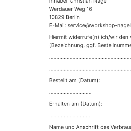
Inhaber Christian Nagel
Werdauer Weg 16
10829 Berlin
E-Mail: service@workshop-nagel
Hiermit widerrufe(n) ich/wir de
(Bezeichnung, ggf. Bestellnumme
........................................................
........................................................
Bestellt am (Datum):
.............................
Erhalten am (Datum):
.............................
Name und Anschrift des Verbrau