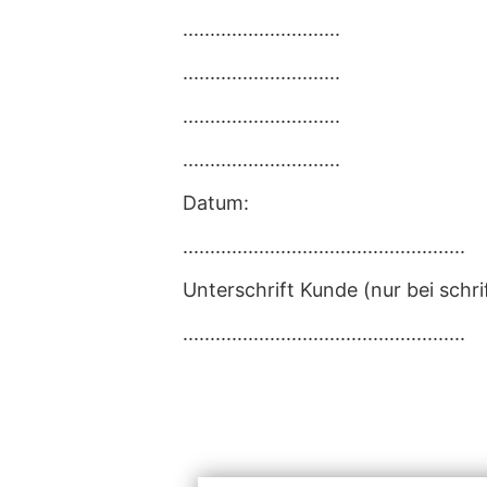
.............................
.............................
.............................
.............................
Datum:
....................................................
Unterschrift Kunde (nur bei schri
....................................................