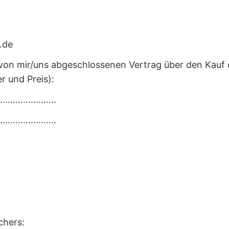
.de
n von mir/uns abgeschlossenen Vertrag über den Kauf
r und Preis):
......................
......................
chers: