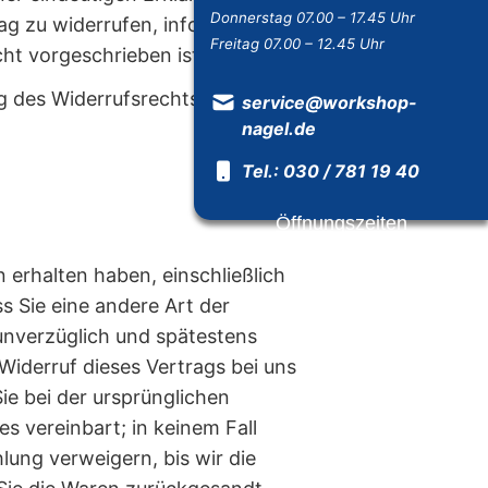
Donnerstag 07.00 – 17.45 Uhr
rag zu widerrufen, informieren.
Freitag 07.00 – 12.45 Uhr
ht vorgeschrieben ist.
ng des Widerrufsrechts vor Ablauf
service@workshop-
nagel.de
Tel.: 030 / 781 19 40
Öffnungszeiten
 erhalten haben, einschließlich
s Sie eine andere Art der
unverzüglich und spätestens
Widerruf dieses Vertrags bei uns
ie bei der ursprünglichen
s vereinbart; in keinem Fall
ung verweigern, bis wir die