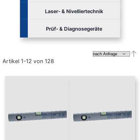
Laser- & Nivelliertechnik
Prüf- & Diagnosegeräte
Abs
Artikel
1
-
12
von
128