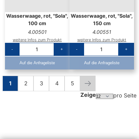
Wasserwaage, rot, "Sola",
Wasserwaage, rot, "Sola",
100 cm
150 cm
4.00501
4.00551
weitere Infos zum Produkt
weitere Infos zum Produkt
-
+
-
+
Auf die Anfrageliste
Auf die Anfrageliste
1
2
3
4
5
Seite
Sie lesen gerade die Seite
Seite
Seite
Seite
Seite
Seite
Weiter
Zeige
pro Seite