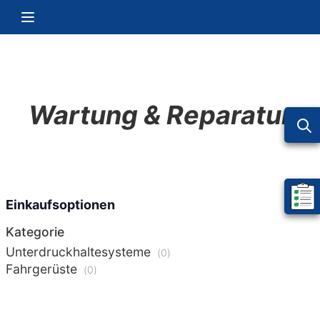
Zum Inhalt springen
Navigation umschalten
Wartung & Reparatur
Mein 
Einkaufsoptionen
Kategorie
Unterdruckhaltesysteme
0
Fahrgerüste
0