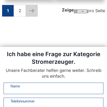
Zeige
1
2
pro Seite
Seite
Sie lesen gerade die Seite
Seite
Seite
Weiter
Ich habe eine Frage zur Kategorie
Stromerzeuger.
Unsere Fachberater helfen gerne weiter. Schreib
uns einfach.
Name
Telefonnummer