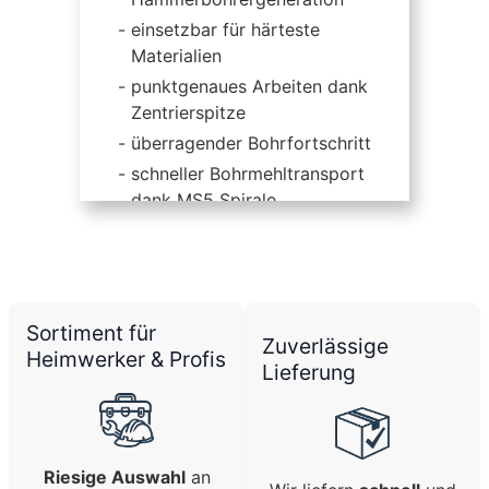
einsetzbar für härteste
Materialien
punktgenaues Arbeiten dank
Zentrierspitze
überragender Bohrfortschritt
schneller Bohrmehltransport
dank MS5 Spirale
dadurch höhere
Bohrgeschwindigkeit
für Bohrhämmer mit SDS-plus
sowie Hilti TE-C Aufnahme
Sortiment für
Zuverlässige
Heimwerker & Profis
Lieferung
Riesige Auswahl
an