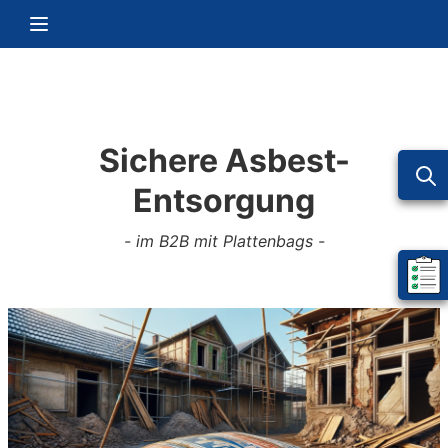
Zum Inhalt springen
Navigation umschalten
Sichere Asbest-
Entsorgung
- im B2B mit Plattenbags -
Mein 