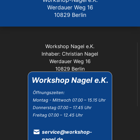
Werdauer Weg 16
10829 Berlin
Workshop Nagel e.K.
Inhaber: Christian Nagel
Werdauer Weg 16
10829 Berlin
Workshop Nagel e.K.
service@workshop-nagel.de
Tel.: 030 / 781 19 40
Öffnungszeiten:
Fax: 030 / 784 30 40
Montag - Mittwoch 07.00 – 15.15 Uhr
Donnerstag 07.00 – 17.45 Uhr
Das Unternehmen:
Freitag 07.00 – 12.45 Uhr
Öffnungszeiten
service@workshop-
Datenschutz
nagel.de