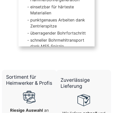
einsetzbar für härteste
Materialien
punktgenaues Arbeiten dank
Zentrierspitze
überragender Bohrfortschritt
schneller Bohrmehltransport
dank MS5 Spirale
dadurch höhere
Bohrgeschwindigkeit
für Bohrhämmer mit SDS-plus
sowie Hilti TE-C Aufnahme
Sortiment für
Zuverlässige
Heimwerker & Profis
Lieferung
Riesige Auswahl
an