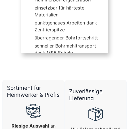
einsetzbar für härteste
Materialien
punktgenaues Arbeiten dank
Zentrierspitze
überragender Bohrfortschritt
schneller Bohrmehltransport
dank MS5 Spirale
dadurch höhere
Bohrgeschwindigkeit
für Bohrhämmer mit SDS-plus
sowie Hilti TE-C Aufnahme
Sortiment für
Zuverlässige
Heimwerker & Profis
Lieferung
Riesige Auswahl
an