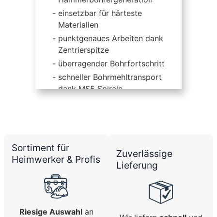
einsetzbar für härteste
Materialien
punktgenaues Arbeiten dank
Zentrierspitze
überragender Bohrfortschritt
schneller Bohrmehltransport
dank MS5 Spirale
dadurch höhere
Bohrgeschwindigkeit
für Bohrhämmer mit SDS-plus
sowie Hilti TE-C Aufnahme
Sortiment für
Zuverlässige
Heimwerker & Profis
Lieferung
Riesige Auswahl
an