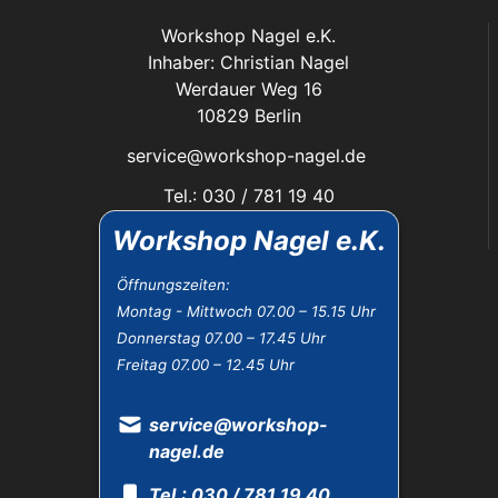
Workshop Nagel e.K.
Inhaber: Christian Nagel
Werdauer Weg 16
10829 Berlin
service@workshop-nagel.de
Tel.: 030 / 781 19 40
Fax: 030 / 784 30 40
Workshop Nagel e.K.
Das Unternehmen:
Öffnungszeiten:
Montag - Mittwoch 07.00 – 15.15 Uhr
Öffnungszeiten
Donnerstag 07.00 – 17.45 Uhr
Datenschutz
Freitag 07.00 – 12.45 Uhr
Impressum
Widerrufsbelehrung
AGB
service@workshop-
nagel.de
Tel.: 030 / 781 19 40