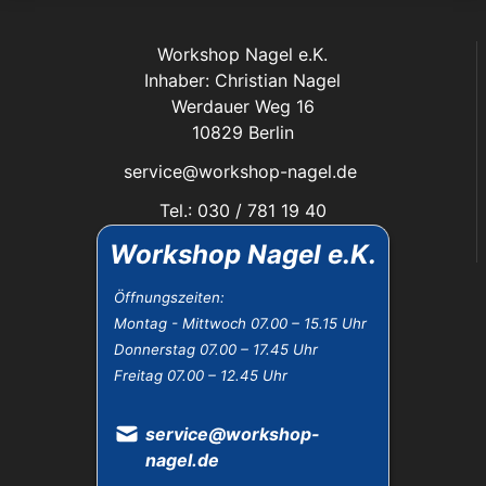
Workshop Nagel e.K.
Inhaber: Christian Nagel
Werdauer Weg 16
10829 Berlin
service@workshop-nagel.de
Tel.: 030 / 781 19 40
Fax: 030 / 784 30 40
Workshop Nagel e.K.
Das Unternehmen:
Öffnungszeiten:
Montag - Mittwoch 07.00 – 15.15 Uhr
Öffnungszeiten
Donnerstag 07.00 – 17.45 Uhr
Datenschutz
Freitag 07.00 – 12.45 Uhr
Impressum
Widerrufsbelehrung
AGB
service@workshop-
nagel.de