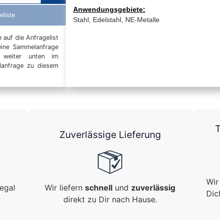
Anwendungsgebiete:
eliste
Stahl, Edelstahl, NE-Metalle
auf die Anfragelist
eine Sammelanfrage
t weiter unten im
elanfrage zu diesem
T
Zuverlässige Lieferung
Wir
egal
Wir liefern
schnell
und
zuverlässig
Dic
direkt zu Dir nach Hause.