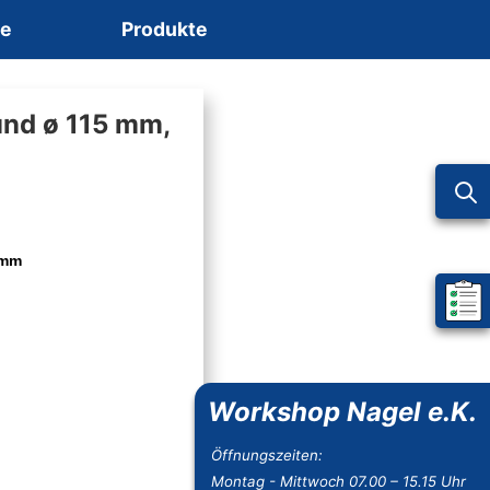
ce
Produkte
und ø 115 mm,
 mm
Mein 
Workshop Nagel e.K.
Öffnungszeiten:
Montag - Mittwoch 07.00 – 15.15 Uhr