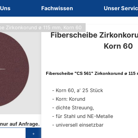
 Uns
Fachwissen
Unser Servi
be Zirkonkorund ø 115 mm, Korn 60
Fiberscheibe Zirkonkor
Korn 60
Fiberscheibe "CS 561" Zirkonkorund ø 115
Korn 60, a' 25 Stück
Korn: Korund
dichte Streuung,
für Stahl und NE-Metalle
 nur auf Anfrage.
universell einsetzbar
+