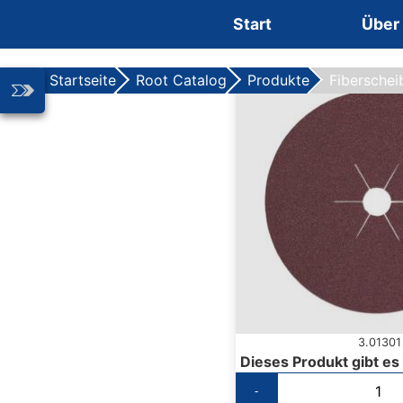
Zum Inhalt springen
Start
Über
Startseite
Root Catalog
Produkte
Fiberschei
3.01301
Dieses Produkt gibt es
-