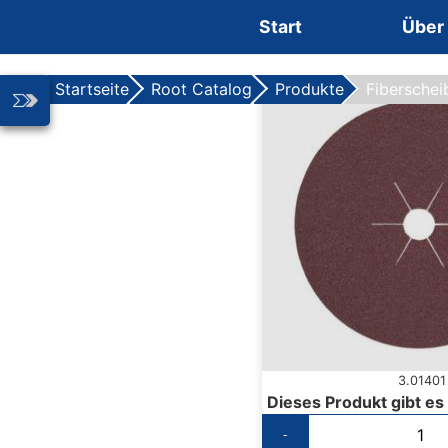
Zum Inhalt springen
Start
Über
Startseite
Root Catalog
Produkte
Fiberschei
3.01401
Dieses Produkt gibt es
-