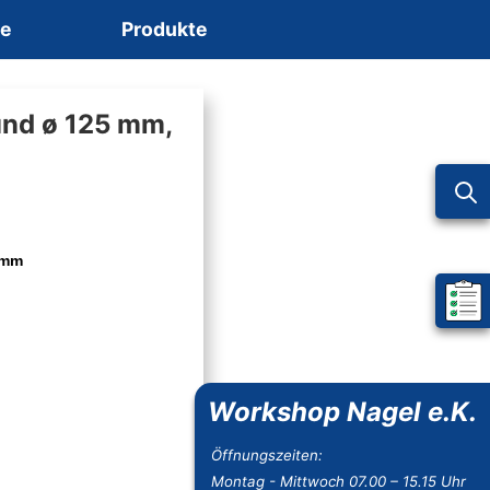
ce
Produkte
und ø 125 mm,
 mm
Mein 
Workshop Nagel e.K.
Öffnungszeiten:
Montag - Mittwoch 07.00 – 15.15 Uhr