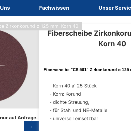
 Uns
Fachwissen
Unser Servi
be Zirkonkorund ø 125 mm, Korn 40
Fiberscheibe Zirkonkor
Korn 40
Fiberscheibe "CS 561" Zirkonkorund ø 125
Korn 40 a' 25 Stück
Korn: Korund
dichte Streuung,
für Stahl und NE-Metalle
 nur auf Anfrage.
universell einsetzbar
+