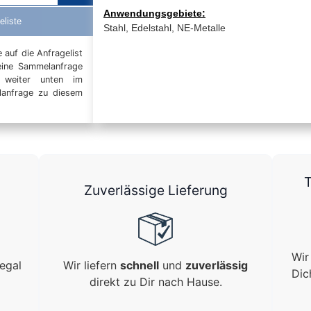
Anwendungsgebiete:
eliste
Stahl, Edelstahl, NE-Metalle
auf die Anfragelist
eine Sammelanfrage
t weiter unten im
elanfrage zu diesem
T
Zuverlässige Lieferung
Wir
egal
Wir liefern
schnell
und
zuverlässig
Dic
direkt zu Dir nach Hause.