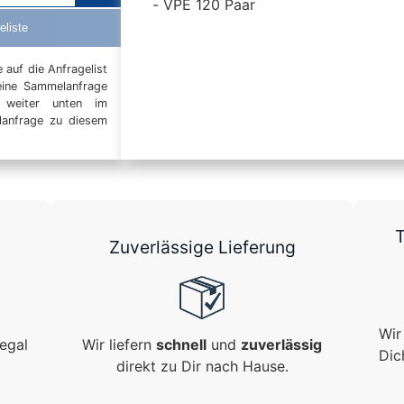
VPE 120 Paar
eliste
auf die Anfragelist
eine Sammelanfrage
t weiter unten im
elanfrage zu diesem
T
Zuverlässige Lieferung
Wir
egal
Wir liefern
schnell
und
zuverlässig
Dic
direkt zu Dir nach Hause.