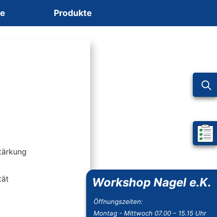
ce
Produkte
Mein 
tärkung
tät
Workshop Nagel e.K.
Öffnungszeiten:
Montag - Mittwoch 07.00 – 15.15 Uhr