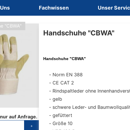
 Uns
Fachwissen
Unser Servi
he "CBWA"
Handschuhe "CBWA"
Handschuhe "CBWA"
Norm EN 388
CE CAT 2
Rindspaltleder ohne Innenhandvers
gelb
schwere Leder- und Baumwollquali
gefüttert
 nur auf Anfrage.
Größe 10
+