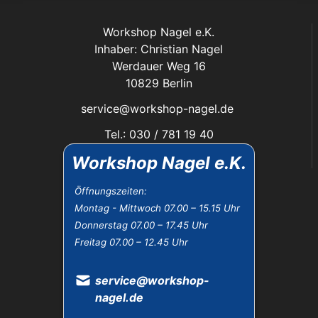
Workshop Nagel e.K.
Inhaber: Christian Nagel
Werdauer Weg 16
10829 Berlin
service@workshop-nagel.de
Tel.: 030 / 781 19 40
Fax: 030 / 784 30 40
Workshop Nagel e.K.
Das Unternehmen:
Öffnungszeiten:
Montag - Mittwoch 07.00 – 15.15 Uhr
Öffnungszeiten
Donnerstag 07.00 – 17.45 Uhr
Datenschutz
Freitag 07.00 – 12.45 Uhr
Impressum
Widerrufsbelehrung
AGB
service@workshop-
nagel.de