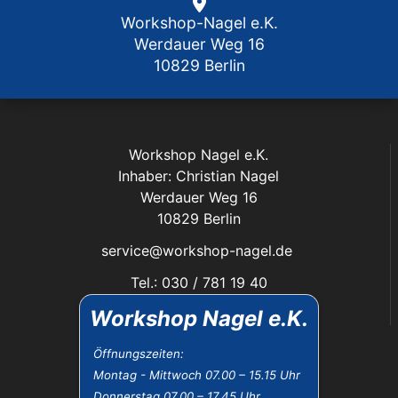
Workshop-Nagel e.K.
Werdauer Weg 16
10829 Berlin
Workshop Nagel e.K.
Inhaber: Christian Nagel
Werdauer Weg 16
10829 Berlin
service@workshop-nagel.de
Tel.: 030 / 781 19 40
Fax: 030 / 784 30 40
Workshop Nagel e.K.
Das Unternehmen:
Öffnungszeiten:
Montag - Mittwoch 07.00 – 15.15 Uhr
Öffnungszeiten
Donnerstag 07.00 – 17.45 Uhr