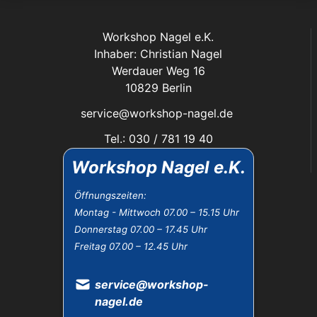
Workshop Nagel e.K.
Inhaber: Christian Nagel
Werdauer Weg 16
10829 Berlin
service@workshop-nagel.de
Tel.: 030 / 781 19 40
Fax: 030 / 784 30 40
Workshop Nagel e.K.
Das Unternehmen:
Öffnungszeiten:
Montag - Mittwoch 07.00 – 15.15 Uhr
Öffnungszeiten
Donnerstag 07.00 – 17.45 Uhr
Datenschutz
Freitag 07.00 – 12.45 Uhr
Impressum
Widerrufsbelehrung
AGB
service@workshop-
nagel.de