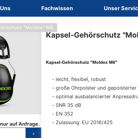
 Uns
Fachwissen
Unser Servi
hörschutz "Moldex" M6
Kapsel-Gehörschutz "Mo
Kapsel-Gehörschutz "Moldex M6"
leicht, flexibel, robust
große Ohrpolster und gepolsterter
optimal ausbalancierter Anpressdr
SNR 35 dB
EN 352
Zulassung: EU 2016/425
 nur auf Anfrage.
+