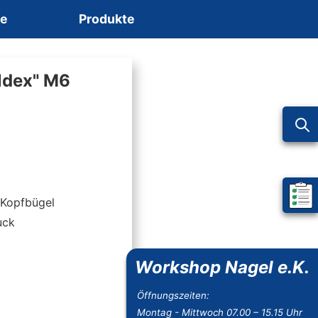
ce
Produkte
ldex" M6
 Kopfbügel
Mein 
uck
Workshop Nagel e.K.
Öffnungszeiten:
Montag - Mittwoch 07.00 – 15.15 Uhr