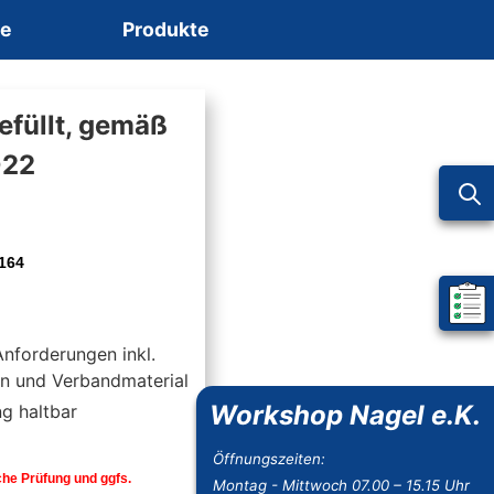
ce
Produkte
füllt, gemäß
022
3164
Mein 
Anforderungen inkl.
n und Verbandmaterial
Workshop Nagel e.K.
ng haltbar
Öffnungszeiten:
che Prüfung und ggfs.
Montag - Mittwoch 07.00 – 15.15 Uhr