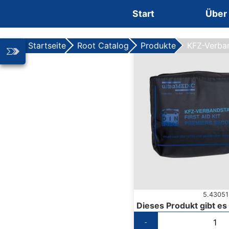
Zum Inhalt springen
Start
Über
Startseite
Root Catalog
Produkte
KFZ-Verba
5.43051
Dieses Produkt gibt es
-