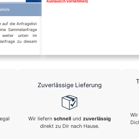
Austausch vornehmen)
eliste
auf die Anfragelist
eine Sammelanfrage
t weiter unten im
elanfrage zu diesem
T
Zuverlässige Lieferung
Wir
egal
Wir liefern
schnell
und
zuverlässig
Dic
direkt zu Dir nach Hause.