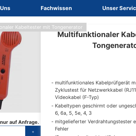
 Uns
Fachwissen
Unser Servi
ionaler Kabeltester mit Tongenerator
Multifunktionaler Kab
Tongenerat
multifunktionales Kabelprüfgerät m
Zyklustest für Netzwerkkabel (RJ1
Videokabel (F-Typ)
Kabeltypen geschirmt oder ungeschi
6, 6a, 5, 5e, 4, 3
mitgelieferter Verdrahtungstester 
 nur auf Anfrage.
Fehler
+