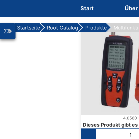
Zum Inhalt springen
Start
Über
Startseite
Root Catalog
Produkte
Multifunkt
4.05601
Dieses Produkt gibt es
-