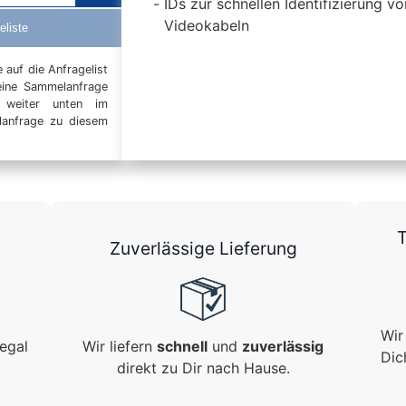
IDs zur schnellen Identifizierung v
Videokabeln
eliste
auf die Anfragelist
eine Sammelanfrage
t weiter unten im
elanfrage zu diesem
T
Zuverlässige Lieferung
Wir
egal
Wir liefern
schnell
und
zuverlässig
Dic
direkt zu Dir nach Hause.