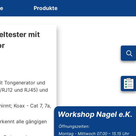
ce
Produkte
eltester mit
or
it Tongenerator und
Mein 
1/RJ12 und RJ45) und
rmt; Koax - Cat 7, 7a,
Workshop Nagel e.K.
erkennt alle gängigen
Öffnungszeiten:
Montag - Mittwoch 07.00 – 15.15 Uhr