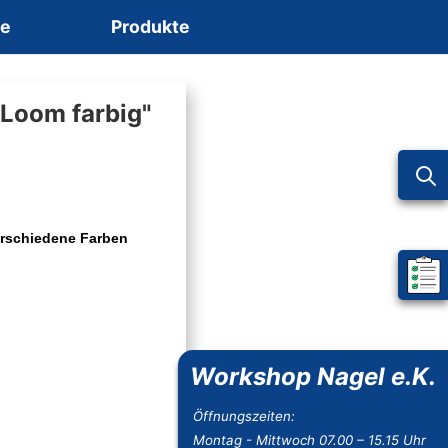
ce
Produkte
e Loom farbig"
verschiedene Farben
Mein 
Workshop Nagel e.K.
Öffnungszeiten:
Montag - Mittwoch 07.00 – 15.15 Uhr