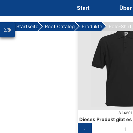
Zum Inhalt springen
Start
Über
Startseite
Root Catalog
Produkte
Polo-Shirt
8.14601
Dieses Produkt gibt es
-