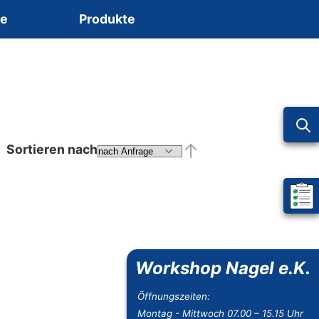
ce
Produkte
Sortieren nach
Absteigend sortieren
Mein 
Workshop Nagel e.K.
Öffnungszeiten:
Montag - Mittwoch 07.00 – 15.15 Uhr