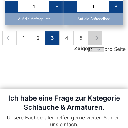
-
+
-
+
Auf die Anfrageliste
Auf die Anfrageliste
1
2
3
4
5
Seite
Seite
Zurück
Seite
Seite
Sie lesen gerade die Seite
Seite
Seite
Seite
Weiter
Zeige
pro Seite
Ich habe eine Frage zur Kategorie
Schläuche & Armaturen.
Unsere Fachberater helfen gerne weiter. Schreib
uns einfach.