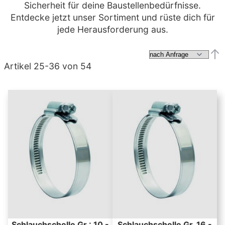
Sicherheit für deine Baustellenbedürfnisse.
Entdecke jetzt unser Sortiment und rüste dich für
jede Herausforderung aus.
Abs
Artikel
25
-
36
von
54
Schlauchschelle Gr.: 10 -
Schlauchschelle Gr. 16 -