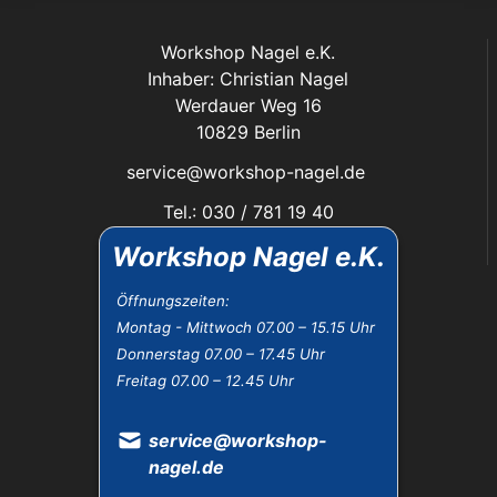
Workshop Nagel e.K.
Inhaber: Christian Nagel
Werdauer Weg 16
10829 Berlin
service@workshop-nagel.de
Tel.: 030 / 781 19 40
Fax: 030 / 784 30 40
Workshop Nagel e.K.
Das Unternehmen:
Öffnungszeiten:
Montag - Mittwoch 07.00 – 15.15 Uhr
Öffnungszeiten
Donnerstag 07.00 – 17.45 Uhr
Datenschutz
Freitag 07.00 – 12.45 Uhr
Impressum
Widerrufsbelehrung
AGB
service@workshop-
nagel.de