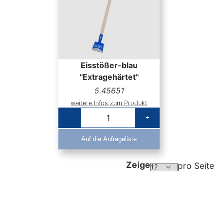
Eisstößer-blau
"Extragehärtet"
5.45651
weitere Infos zum Produkt
-
+
Auf die Anfrageliste
Zeige
pro Seite