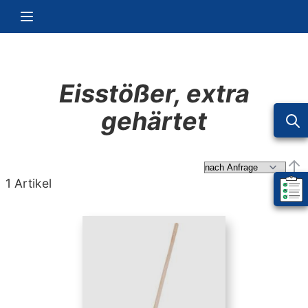
Zum Inhalt springen
Navigation umschalten
Eisstößer, extra
gehärtet
Abs
1
Artikel
Mein 