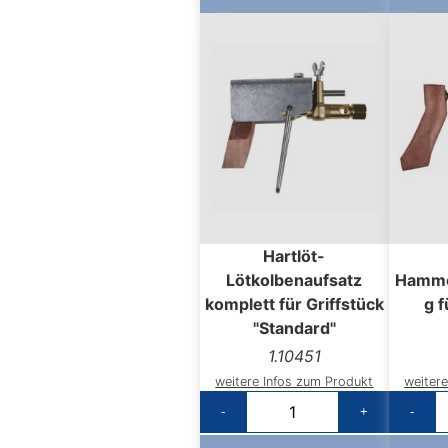
Hartlöt-
Lötkolbenaufsatz
Hamme
komplett für Griffstück
g f
"Standard"
1.10451
weitere Infos zum Produkt
weiter
-
+
-