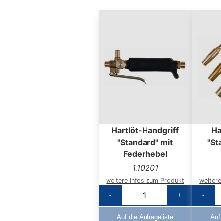
Hartlöt-Handgriff
Ha
"Standard" mit
"St
Federhebel
1.10201
weitere Infos zum Produkt
weiter
-
+
-
Auf die Anfrageliste
Auf