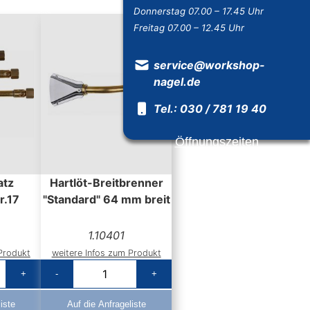
Donnerstag 07.00 – 17.45 Uhr
Freitag 07.00 – 12.45 Uhr
service@workshop-
nagel.de
Tel.: 030 / 781 19 40
Öffnungszeiten
atz
Hartlöt-Breitbrenner
r.17
"Standard" 64 mm breit
1.10401
Produkt
weitere Infos zum Produkt
+
-
+
iste
Auf die Anfrageliste