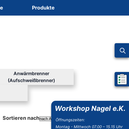
ce
Produkte
Anwärmbrenner
(Aufschweißbrenner)
Mein 
Workshop Nagel e.K.
Sortieren nach
Öffnungszeiten:
Absteigend sortieren
Montag - Mittwoch 07.00 – 15.15 Uhr