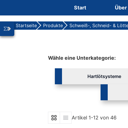
Zum Inhalt springen
Start
Über
Startseite
Produkte
Schweiß-, Schneid- & Lött
Wähle eine Unterkategorie:
Hartlötsysteme
Artikel
1
-
12
von
46
Anzeigen als
Liste
Liste