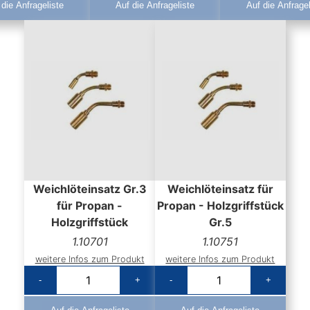
 die Anfrageliste
Auf die Anfrageliste
Auf die Anfragel
Weichlöteinsatz Gr.3
Weichlöteinsatz für
für Propan -
Propan - Holzgriffstück
Holzgriffstück
Gr.5
1.10701
1.10751
weitere Infos zum Produkt
weitere Infos zum Produkt
-
+
-
+