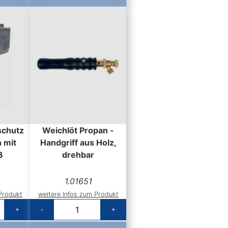
schutz
Weichlöt Propan -
n mit
Handgriff aus Holz,
ß
drehbar
1.01651
Produkt
weitere Infos zum Produkt
+
-
+