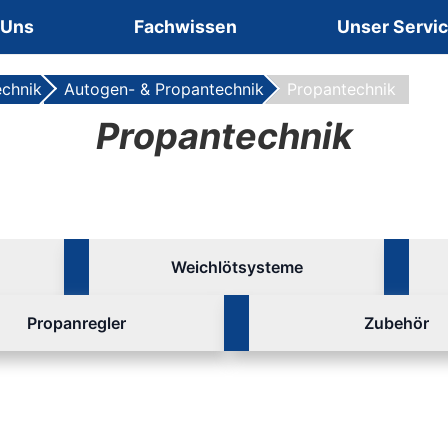
 Uns
Fachwissen
Unser Servi
echnik
Autogen- & Propantechnik
Propantechnik
Propantechnik
Weichlötsysteme
Propanregler
Zubehör