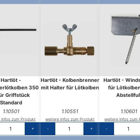
Hartlöt -
Hartlöt - Kolbenbrenner
Hartlöt - Wind
rlötkolben 350
mit Halter für Lötkolben
für Lötkolbe
ür Griffstück
Abstellfu
Standard
1.10501
1.10551
1.10601
e Infos zum Produkt
weitere Infos zum Produkt
weitere Infos zum 
+
-
+
-