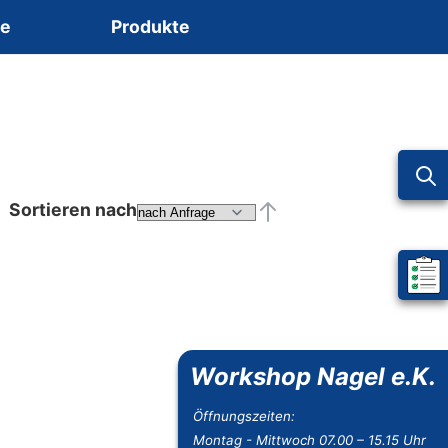
ce
Produkte
Sortieren nach
Absteigend sortieren
Mein 
Workshop Nagel e.K.
Öffnungszeiten:
Montag - Mittwoch 07.00 – 15.15 Uhr