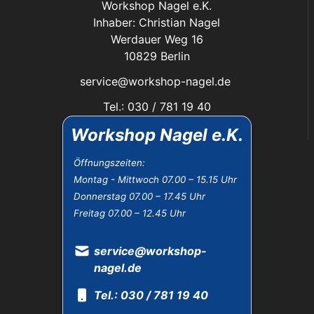
Workshop Nagel e.K.
Inhaber: Christian Nagel
Werdauer Weg 16
10829 Berlin
service@workshop-nagel.de
Tel.: 030 / 781 19 40
Fax: 030 / 784 30 40
Workshop Nagel e.K.
Das Unternehmen:
Öffnungszeiten:
Montag - Mittwoch 07.00 – 15.15 Uhr
Öffnungszeiten
Donnerstag 07.00 – 17.45 Uhr
Datenschutz
Freitag 07.00 – 12.45 Uhr
Impressum
Widerrufsbelehrung
AGB
service@workshop-
nagel.de
Tel.: 030 / 781 19 40