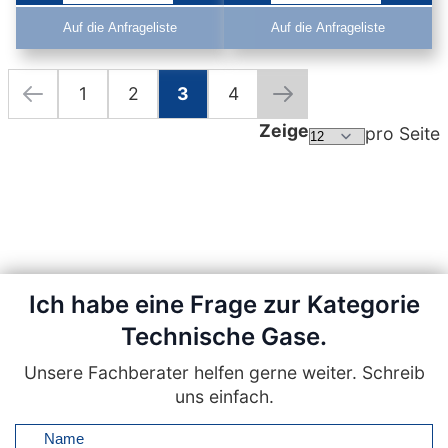
Auf die Anfrageliste
Auf die Anfrageliste
1
2
3
4
Seite
Seite
Zurück
Seite
Seite
Sie lesen gerade die Seite
Seite
Seite
Weiter
Zeige
pro Seite
Ich habe eine Frage zur Kategorie
Technische Gase.
Unsere Fachberater helfen gerne weiter. Schreib
uns einfach.
Name