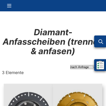
Zum Inhalt springen
Navigation umschalten
Diamant-
Anfasscheiben (trennen
& anfasen)
Mein 
Abs
3
Elemente