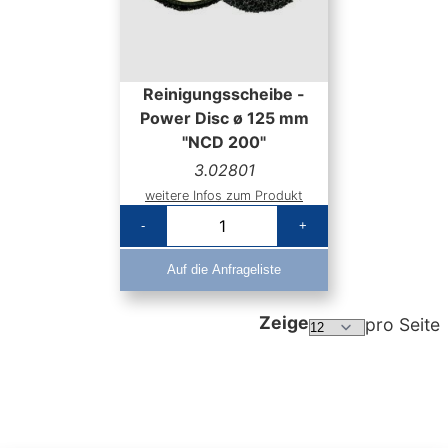
Reinigungsscheibe -
Power Disc ø 125 mm
"NCD 200"
3.02801
weitere Infos zum Produkt
-
+
Auf die Anfrageliste
Zeige
pro Seite