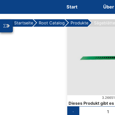
Zum Inhalt springen
Start
Über
Startseite
Root Catalog
Produkte
Sägeblätte
3.26651
Dieses Produkt gibt es
-