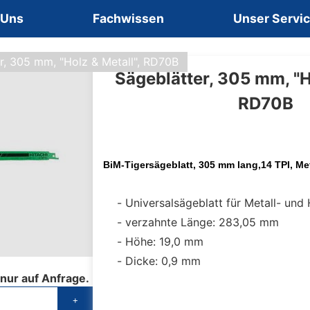
 Uns
Fachwissen
Unser Servi
r, 305 mm, "Holz & Metall", RD70B
Sägeblätter, 305 mm, "H
RD70B
BiM-Tigersägeblatt, 305 mm lang,14 TPI, Met
Universalsägeblatt für Metall- und
verzahnte Länge: 283,05 mm
Höhe: 19,0 mm
Dicke: 0,9 mm
 nur auf Anfrage.
+