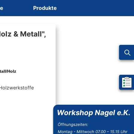
ce
Produkte
olz & Metall",
all/Holz
Mein 
 Holzwerkstoffe
Workshop Nagel e.K.
Öffnungszeiten:
Montag - Mittwoch 07.00 – 15.15 Uhr