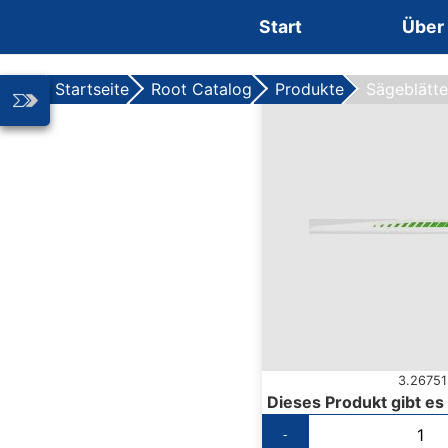
Zum Inhalt springen
Start
Über
Startseite
Root Catalog
Produkte
Sägeblätt
3.26751
Dieses Produkt gibt es
-