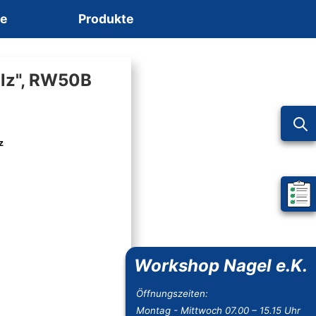
ce
Produkte
olz", RW50B
z
Mein 
Workshop Nagel e.K.
Öffnungszeiten:
Montag - Mittwoch 07.00 – 15.15 Uhr