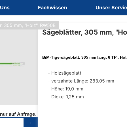
 Uns
Fachwissen
Unser Servi
er, 305 mm, "Holz", RW50B
Sägeblätter, 305 mm, "H
BiM-Tigersägeblatt, 305 mm lang, 6 TPI, Hol
Holzsägeblatt
verzahnte Länge: 283,05 mm
Höhe: 19,0 mm
Dicke: 1,25 mm
 nur auf Anfrage.
+