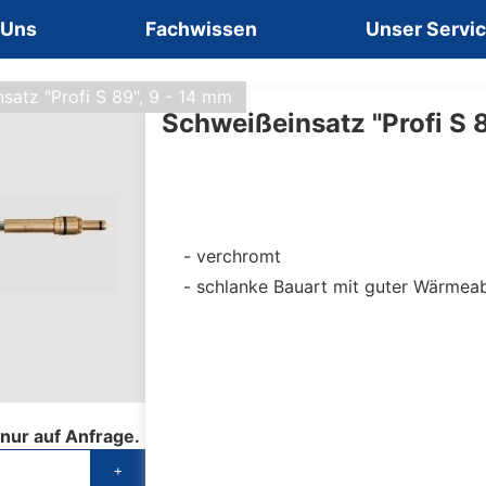
 Uns
Fachwissen
Unser Servi
satz "Profi S 89", 9 - 14 mm
Schweißeinsatz "Profi S 
verchromt
schlanke Bauart mit guter Wärmeab
 nur auf Anfrage.
+