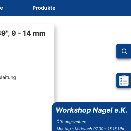
ce
Produkte
89", 9 - 14 mm
leitung
Mein 
Workshop Nagel e.K.
Öffnungszeiten:
Montag - Mittwoch 07.00 – 15.15 Uhr