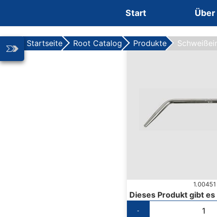
Zum Inhalt springen
Start
Über
Startseite
Root Catalog
Produkte
Schweißein
1.00451
Dieses Produkt gibt es
-