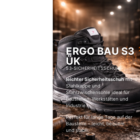
ERGO BAU S3
ÜK
S3-SICHERHEITSSCHUH
leichter Sicherheitsschuh
mit
Stahlkappe und
Stahlzwischensohle ideal für
Baustellen, Werkstätten und
Industrie.
Perfekt für lange Tage auf der
Baustelle – leicht, bequem
und stabil.