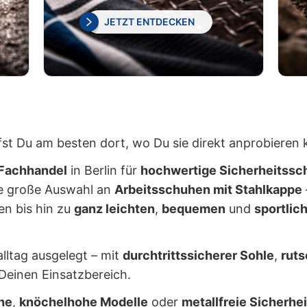
JETZT ENTDECKEN
st Du am besten dort, wo Du sie direkt anprobieren 
 Fachhandel
in Berlin für
hochwertige Sicherheitssc
ne große Auswahl an
Arbeitsschuhen mit Stahlkappe
en bis hin zu
ganz leichten
,
bequemen
und
sportlic
alltag ausgelegt – mit
durchtrittssicherer Sohle
,
rut
Deinen Einsatzbereich.
he
,
knöchelhohe Modelle
oder
metallfreie Sicherhe