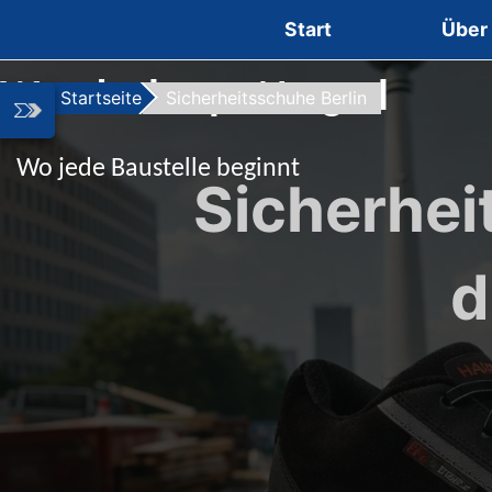
Zum Inhalt springen
Start
Über
Workshop-Nagel
Startseite
Sicherheitsschuhe Berlin
Wo jede Baustelle beginnt
Sicherhei
d