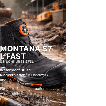
MONTANA S7
L FAST
S3-SCHNÜRSTIEFEL
Waterproof Brush
Rindkernleder
für Handwerk
und Bau.
Für harte Einsätze draußen –
wasserdicht und extrem
robust.