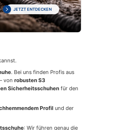
JETZT ENTDECKEN
kannst.
huhe
. Bei uns finden Profis aus
– von
robusten S3
hen Sicherheitsschuhen
für den
schhemmendem Profil
und der
itsschuhe
: Wir führen genau die