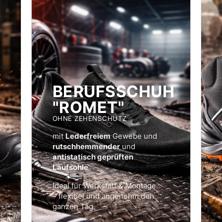
BERUFSSCHUH
"ROMET"
OHNE ZEHENSCHUTZ
mit
Lederfreiem
Gewebe und
rutschhemmender
und
antistatisch geprüften
Laufsohle
Ideal für Werkstatt & Montage
– flexibel und angenehm den
ganzen Tag.