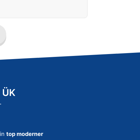
3 ÜK
-
ein
top moderner