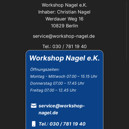
Workshop Nagel e.K.
Inhaber: Christian Nagel
Werdauer Weg 16
10829 Berlin
service@workshop-nagel.de
Tel.: 030 / 781 19 40
Fax: 030 / 784 30 40
Workshop Nagel e.K.
Das Unternehmen:
Öffnungszeiten:
Montag - Mittwoch 07.00 – 15.15 Uhr
Öffnungszeiten
Donnerstag 07.00 – 17.45 Uhr
Datenschutz
Freitag 07.00 – 12.45 Uhr
Impressum
Widerrufsbelehrung
AGB
service@workshop-
nagel.de
Tel.: 030 / 781 19 40