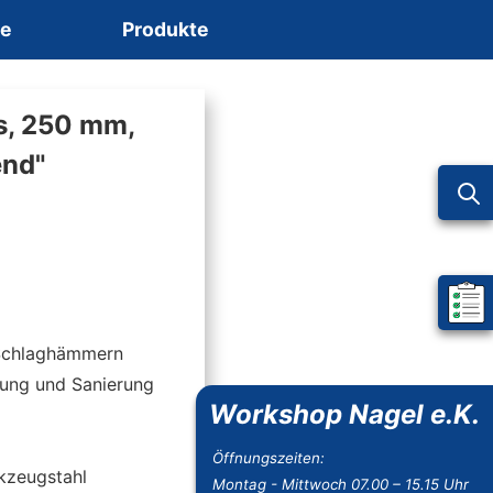
ce
Produkte
s, 250 mm,
end"
Mein 
 Schlaghämmern
rung und Sanierung
Workshop Nagel e.K.
Öffnungszeiten:
rkzeugstahl
Montag - Mittwoch 07.00 – 15.15 Uhr