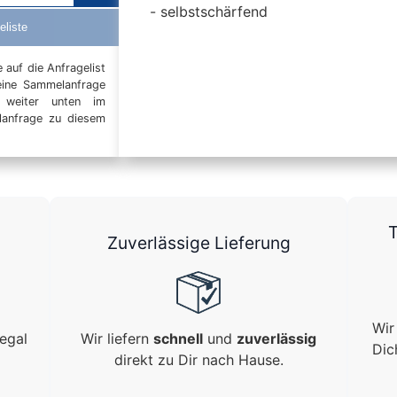
selbstschärfend
eliste
auf die Anfragelist
eine Sammelanfrage
t weiter unten im
elanfrage zu diesem
T
Zuverlässige Lieferung
Wir
egal
Wir liefern
schnell
und
zuverlässig
Dic
direkt zu Dir nach Hause.