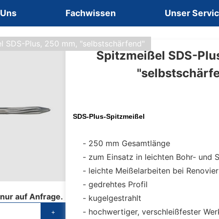
 Uns
Fachwissen
Unser Servi
l SDS-Plus, 250 mm, "selbstschärfend"
Spitzmeißel SDS-Plu
"selbstschärf
SDS-Plus-Spitzmeißel
250 mm Gesamtlänge
zum Einsatz in leichten Bohr- und
leichte Meißelarbeiten bei Renovie
gedrehtes Profil
 nur auf Anfrage.
kugelgestrahlt
hochwertiger, verschleißfester We
+