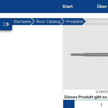
Zum Inhalt springen
Start
Über
Startseite
Root Catalog
Produkte
Spitzmeiße
3.25051
Dieses Produkt gibt es
-