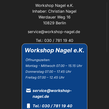
Workshop Nagel e.K.
Inhaber: Christian Nagel
Werdauer Weg 16
10829 Berlin
service@workshop-nagel.de
Tel.: 030 / 781 19 40
Fax: 030 / 784 30 40
Workshop Nagel e.K.
Das Unternehmen:
Öffnungszeiten:
Montag - Mittwoch 07.00 – 15.15 Uhr
Öffnungszeiten
Donnerstag 07.00 – 17.45 Uhr
Datenschutz
Freitag 07.00 – 12.45 Uhr
Impressum
Widerrufsbelehrung
AGB
service@workshop-
nagel.de
Tel.: 030 / 781 19 40