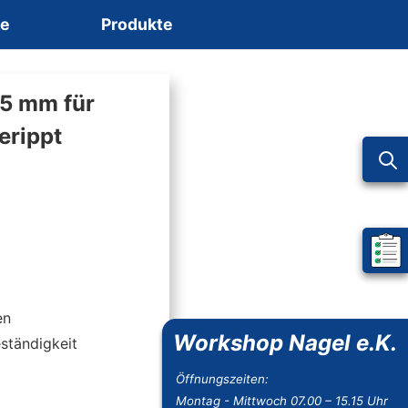
ce
Produkte
15 mm für
erippt
Mein 
en
Workshop Nagel e.K.
ständigkeit
Öffnungszeiten:
Montag - Mittwoch 07.00 – 15.15 Uhr