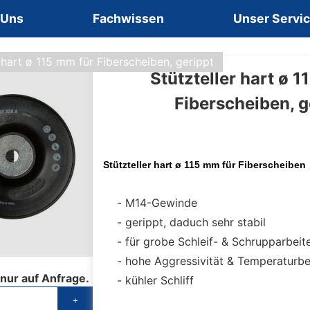
 Uns
Fachwissen
Unser Servi
r hart ø 115 mm für Fiberscheiben, gerippt
Stützteller hart ø 1
Fiberscheiben, g
Stützteller hart ø 115 mm für Fiberscheiben
M14-Gewinde
gerippt, daduch sehr stabil
für grobe Schleif- & Schrupparbeit
hohe Aggressivität & Temperaturbe
 nur auf Anfrage.
kühler Schliff
+