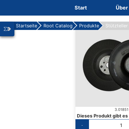
Zum Inhalt springen
Start
Über
Startseite
Root Catalog
Produkte
Stütztelle
3.01851
Dieses Produkt gibt es
-