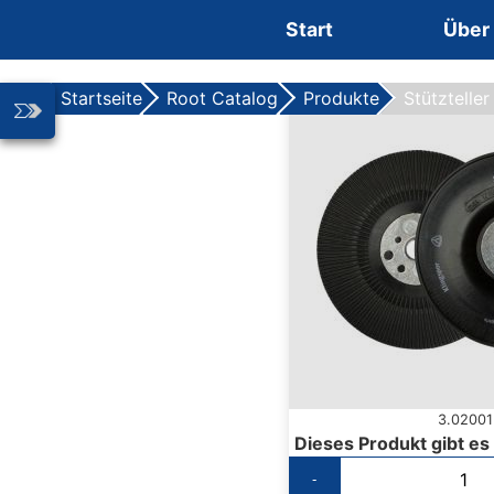
Zum Inhalt springen
Start
Über
Startseite
Root Catalog
Produkte
Stütztelle
3.02001
Dieses Produkt gibt es
-