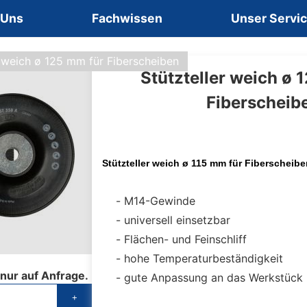
 Uns
Fachwissen
Unser Servi
r weich ø 125 mm für Fiberscheiben
Stützteller weich ø 
Fiberscheib
Stützteller weich ø 115 mm für Fiberscheib
M14-Gewinde
universell einsetzbar
Flächen- und Feinschliff
hohe Temperaturbeständigkeit
 nur auf Anfrage.
gute Anpassung an das Werkstück
+