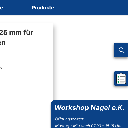
ce
Produkte
125 mm für
en
en
Mein 
Workshop Nagel e.K.
Öffnungszeiten:
Montag - Mittwoch 07.00 – 15.15 Uhr