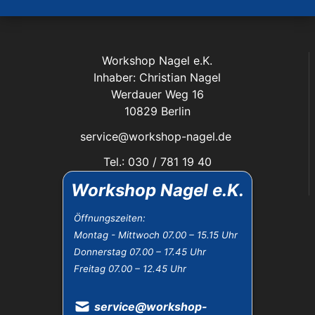
Workshop Nagel e.K.
Inhaber: Christian Nagel
Werdauer Weg 16
10829 Berlin
service@workshop-nagel.de
Tel.: 030 / 781 19 40
Fax: 030 / 784 30 40
Workshop Nagel e.K.
Das Unternehmen:
Öffnungszeiten:
Montag - Mittwoch 07.00 – 15.15 Uhr
Öffnungszeiten
Donnerstag 07.00 – 17.45 Uhr
Datenschutz
Freitag 07.00 – 12.45 Uhr
Impressum
Widerrufsbelehrung
AGB
service@workshop-