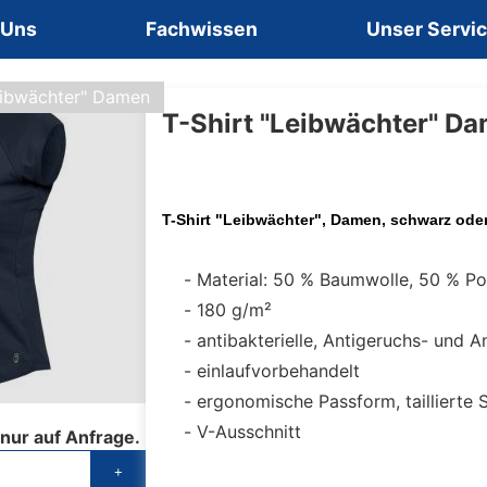
 Uns
Fachwissen
Unser Servi
eibwächter" Damen
T-Shirt "Leibwächter" D
T-Shirt "Leibwächter", Damen, schwarz ode
Material: 50 % Baumwolle, 50 % Po
180 g/m²
antibakterielle, Antigeruchs- und A
einlaufvorbehandelt
ergonomische Passform, taillierte 
V-Ausschnitt
 nur auf Anfrage.
+