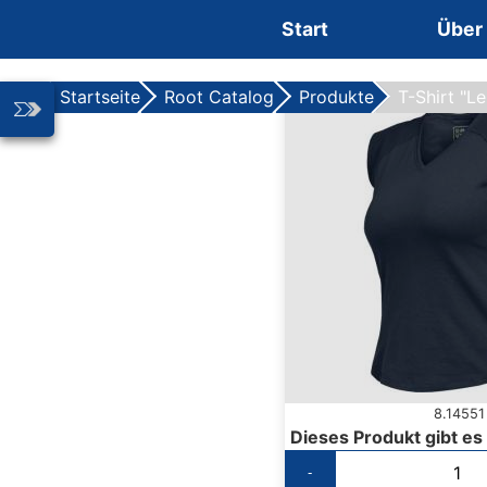
Zum Inhalt springen
Start
Über
Startseite
Root Catalog
Produkte
T-Shirt "L
8.14551
Dieses Produkt gibt es
-