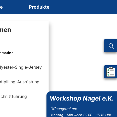
ce
Produkte
amen
r marine
lyester-Single-Jersey
Mein 
ntipilling-Ausrüstung
Schnittführung
Workshop Nagel e.K.
Öffnungszeiten:
Montag - Mittwoch 07.00 – 15.15 Uhr